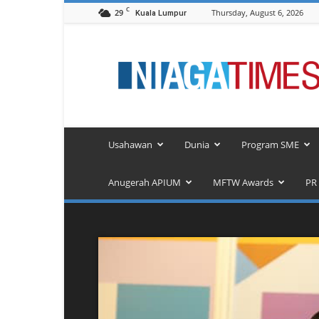
C
29
Thursday, August 6, 2026
Kuala Lumpur
NiagaTimes.Com
Usahawan
Dunia
Program SME
Anugerah APIUM
MFTW Awards
PR