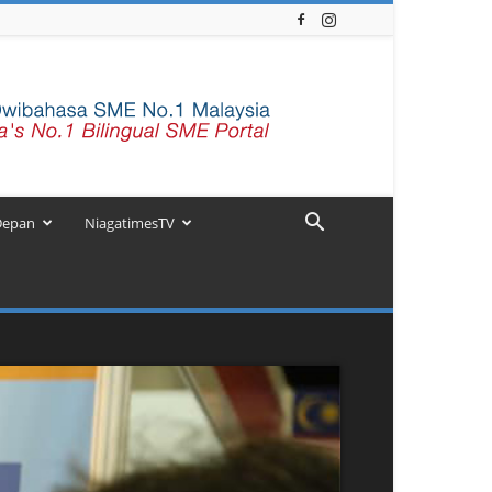
Depan
NiagatimesTV