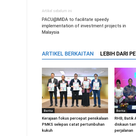
Artikel sebelum ini
PACU@MIDA to facilitate speedy
implementation of investment projects in
Malaysia
ARTIKEL BERKAITAN
LEBIH DARI 
Berita
Berita
Kerajaan fokus percepat penskalaan
RHB, Batik A
PMKS selepas catat pertumbuhan
diskaun ta
kukuh
perjalanan