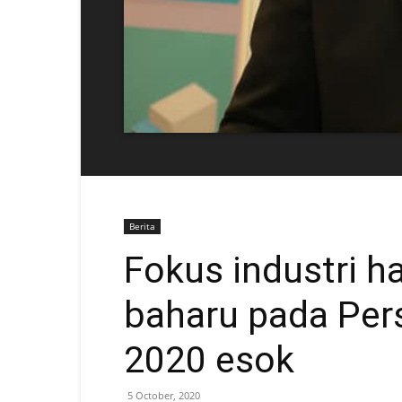
Berita
Fokus industri h
baharu pada Per
2020 esok
5 October, 2020