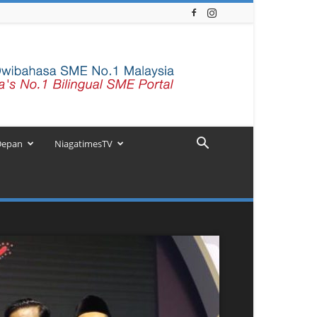
Depan
NiagatimesTV