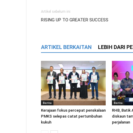
Artikel sebelum ini
RISING UP TO GREATER SUCCESS
ARTIKEL BERKAITAN
LEBIH DARI 
Berita
Berita
Kerajaan fokus percepat penskalaan
RHB, Batik A
PMKS selepas catat pertumbuhan
diskaun ta
kukuh
perjalanan