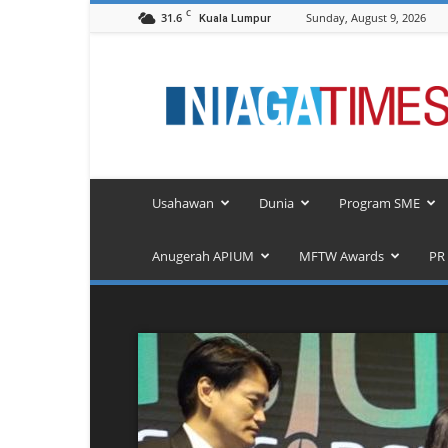
C
31.6
Sunday, August 9, 2026
Kuala Lumpur
NiagaTimes.Com
Usahawan
Dunia
Program SME
Anugerah APIUM
MFTW Awards
PR